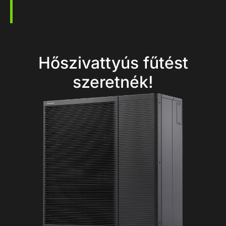
Hőszivattyús fűtést
szeretnék!