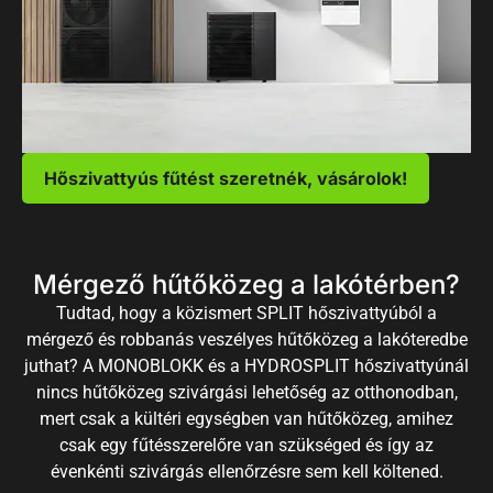
Hőszivattyús fűtést szeretnék, vásárolok!
Mérgező hűtőközeg a lakótérben?
Tudtad, hogy a közismert SPLIT hőszivattyúból a
mérgező és robbanás veszélyes hűtőközeg a lakóteredbe
juthat? A MONOBLOKK és a HYDROSPLIT hőszivattyúnál
nincs hűtőközeg szivárgási lehetőség az otthonodban,
mert csak a kültéri egységben van hűtőközeg, amihez
csak egy fűtésszerelőre van szükséged és így az
évenkénti szivárgás ellenőrzésre sem kell költened.